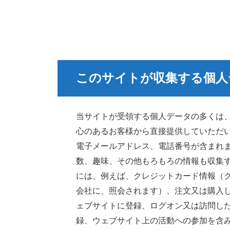
あなたの連絡先情報
プラバシーポリシーの変更
データの保護方法
このサイトが収集する個人
データ漏洩対策手順
当サイトが受領する個人データの多くは
著作権について
心のあるお客様から直接提供していただ
電子メールアドレス、電話番号が含まれ
改正電気通信事業法に関する表
数、趣味、その他もろもろの情報も収集
には、例えば、クレジットカード情報（
会社に、照会されます）、注文又は購入
ェブサイトに登録、ログオン又は訪問し
録、ウェブサイト上の活動への参加を含み