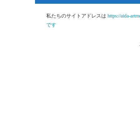
メディア
私たちのサイトアドレスは
https://aida-art
です
お問い合わせフォーム
Cookie
他サイトからの埋め込みコンテ
アナリティクス
あなたのデータの共有先
データを保存する期間
データに対するあなたの権利
あなたのデータの送信先